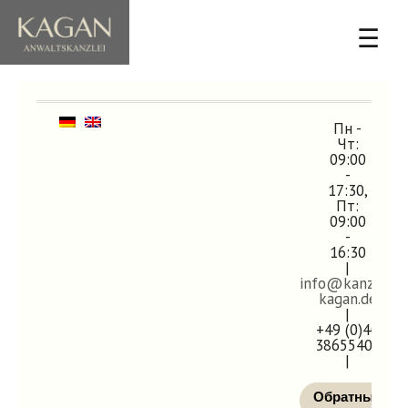
☰
Пн -
Чт:
09:00
-
17:30,
Пт:
09:00
-
16:30
|
info@kanzlei-
kagan.de
|
+49 (0)40
38655400
|
Обратный