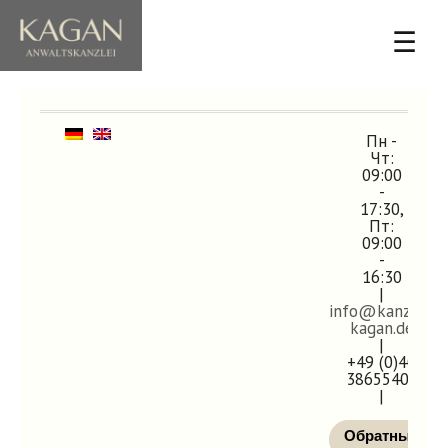
☰
Пн -
Чт:
09:00
-
17:30,
Пт:
09:00
-
16:30
|
info@kanzlei-
kagan.de
|
+49 (0)40
38655400
|
Обратный