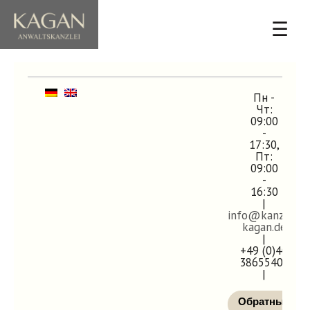
☰
Пн -
Чт:
09:00
-
17:30,
Пт:
09:00
-
16:30
|
info@kanzlei-
kagan.de
|
+49 (0)40
38655400
|
Обратный